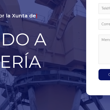
r la Xunta de Galícia
|
IDO A
ERÍA