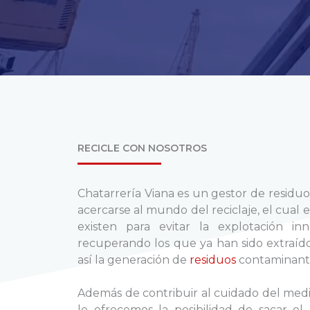
RECICLE CON NOSOTROS
Chatarrería Viana es un gestor de residu
acercarse al mundo del reciclaje, el cual
existen para evitar la explotación inn
recuperando los que ya han sido extraídos
así la generación de
residuos
contaminante
Además de contribuir al cuidado del medi
le ofrecemos la posibilidad de sacar e