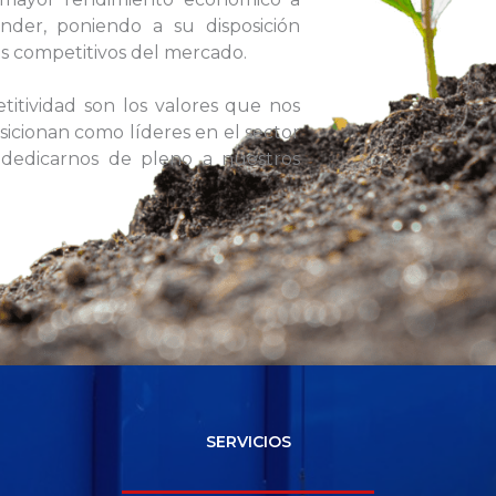
nder, poniendo a su disposición
ás competitivos del mercado.
titividad son los valores que nos
sicionan como líderes en el sector
dedicarnos de pleno a nuestros
SERVICIOS