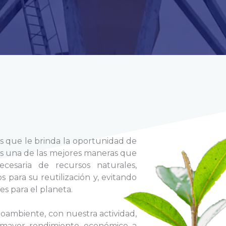
os que le brinda la oportunidad de
 es una de las mejores maneras que
ecesaria de recursos naturales,
 para su reutilización y, evitando
s para el planeta.
oambiente, con nuestra actividad,
l mayor rendimiento económico a