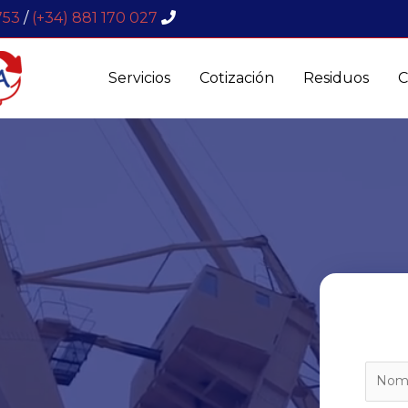
753
/
(+34) 881 170 027
Servicios
Cotización
Residuos
C