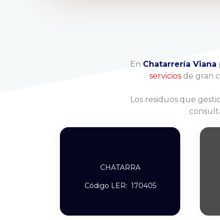
En
Chatarrería Viana
servicios
de gran ca
Los residuos que gest
consult
CHATARRA
Código LER: 170405