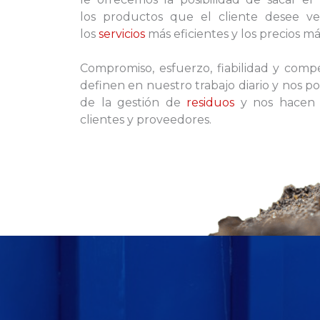
los productos que el cliente desee ve
los
servicios
más eficientes y los precios m
Compromiso, esfuerzo, fiabilidad y compe
definen en nuestro trabajo diario y nos po
de la gestión de
residuos
y nos hacen 
clientes y proveedores.