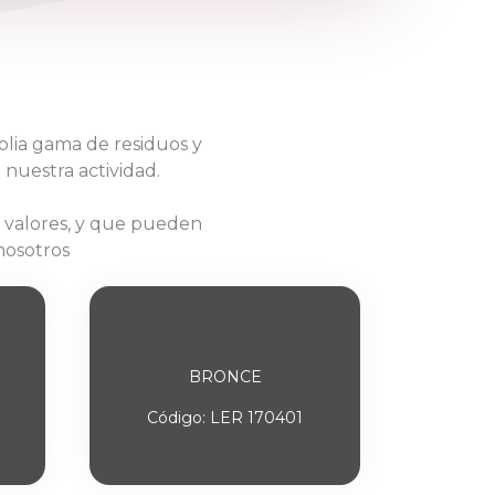
lia gama de residuos y
 nuestra actividad.
 valores, y que pueden
nosotros
BRONCE
Código: LER 170401