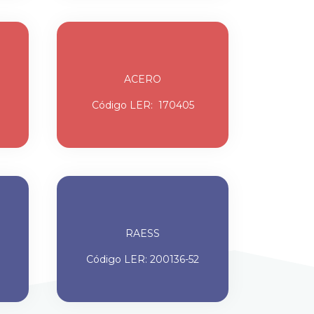
ACERO
Código LER: 170405
RAESS
Código LER: 200136-52