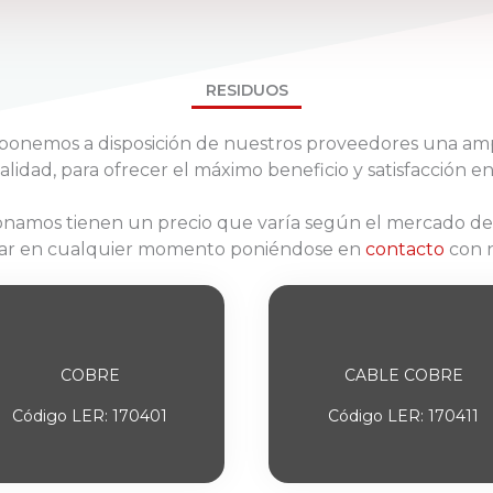
RESIDUOS
ponemos a disposición de nuestros proveedores una amp
lidad, para ofrecer el máximo beneficio y satisfacción en
ionamos tienen un precio que varía según el mercado de
ar en cualquier momento poniéndose en
contacto
con 
COBRE
CABLE COBRE
Código LER: 170401
Código LER: 170411