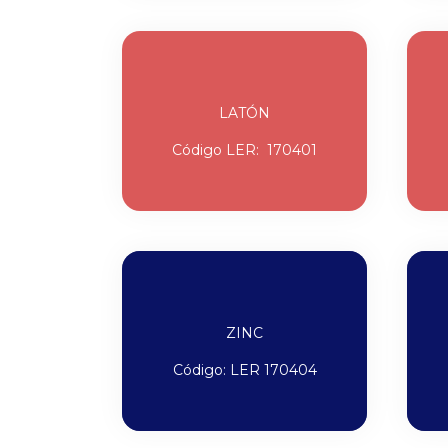
LATÓN
Código LER: 170401
ZINC
Código: LER 170404