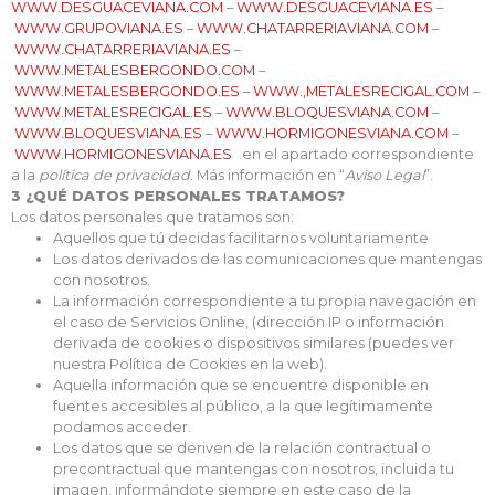
WWW.DESGUACEVIANA.COM
–
WWW.DESGUACEVIANA.ES
–
WWW.GRUPOVIANA.ES
–
WWW.CHATARRERIAVIANA.COM
–
WWW.CHATARRERIAVIANA.ES
–
WWW.METALESBERGONDO.COM
–
WWW.METALESBERGONDO.ES
–
WWW.,METALESRECIGAL.COM
–
WWW.METALESRECIGAL.ES
–
WWW.BLOQUESVIANA.COM
–
WWW.BLOQUESVIANA.ES
–
WWW.HORMIGONESVIANA.COM
–
WWW.HORMIGONESVIANA.ES
en el apartado correspondiente
a la
política de privacidad
. Más información en “
Aviso Legal
”.
3 ¿QUÉ DATOS PERSONALES TRATAMOS?
Los datos personales que tratamos son:
Aquellos que tú decidas facilitarnos voluntariamente
Los datos derivados de las comunicaciones que mantengas
con nosotros.
La información correspondiente a tu propia navegación en
el caso de Servicios Online, (dirección IP o información
derivada de cookies o dispositivos similares (puedes ver
nuestra Política de Cookies en la web).
Aquella información que se encuentre disponible en
fuentes accesibles al público, a la que legítimamente
podamos acceder.
Los datos que se deriven de la relación contractual o
precontractual que mantengas con nosotros, incluida tu
imagen, informándote siempre en este caso de la