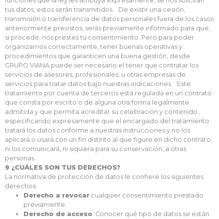
funciones que la ley les atribuya expresamente, se nos solicitan
tus datos, estos serán transmitidos. De existir una cesión,
transmisión o transferencia de datos personales fuera de los casos
anteriormente previstos, serás previamente informado para que,
si procede, nos prestes tu consentimiento. Pero para poder
organizarnos correctamente, tener buenas operativas y
procedimientos que garanticen una buena gestión, desde
GRUPO VIANA puede ser necesario el tener que contratar los
servicios de asesores, profesionales, u otras empresas de
servicios para tratar datos bajo nuestras indicaciones. Este
tratamiento por cuenta de terceros está regulada en un contrato
que consta por escrito o de alguna otra forma legalmente
admitida y que permita acreditar su celebración y contenido,
especificando expresamente que el encargado del tratamiento
tratará los datos conforme a nuestras instrucciones y no los
aplicará o usará con un fin distinto al que figure en dicho contrato,
ni los comunicará, ni siquiera para su conservación, a otras
personas.
9 ¿CUÁLES SON TUS DERECHOS?
La normativa de protección de datos le confiere los siguientes
derechos:
Derecho a revocar
cualquier consentimiento prestado
previamente.
Derecho de acceso
: Conocer qué tipo de datos se están