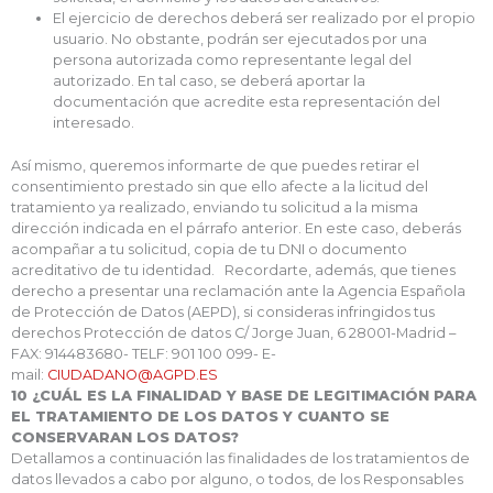
El ejercicio de derechos deberá ser realizado por el propio
usuario. No obstante, podrán ser ejecutados por una
persona autorizada como representante legal del
autorizado. En tal caso, se deberá aportar la
documentación que acredite esta representación del
interesado.
Así mismo, queremos informarte de que puedes retirar el
consentimiento prestado sin que ello afecte a la licitud del
tratamiento ya realizado, enviando tu solicitud a la misma
dirección indicada en el párrafo anterior. En este caso, deberás
acompañar a tu solicitud, copia de tu DNI o documento
acreditativo de tu identidad. Recordarte, además, que tienes
derecho a presentar una reclamación ante la Agencia Española
de Protección de Datos (AEPD), si consideras infringidos tus
derechos Protección de datos C/ Jorge Juan, 6 28001-Madrid –
FAX: 914483680- TELF: 901 100 099- E-
mail:
CIUDADANO@AGPD.ES
10 ¿CUÁL ES LA FINALIDAD Y BASE DE LEGITIMACIÓN PARA
EL TRATAMIENTO DE LOS DATOS Y CUANTO SE
CONSERVARAN LOS DATOS?
Detallamos a continuación las finalidades de los tratamientos de
datos llevados a cabo por alguno, o todos, de los Responsables